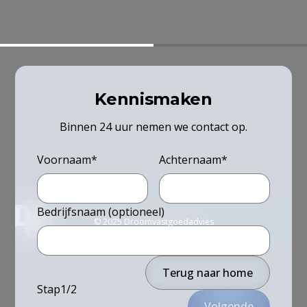
Kennismaken
Binnen 24 uur nemen we contact op.
Voornaam*
Achternaam*
Bedrijfsnaam (optioneel)
Kom je er niet uit?
+31 10 261 34 95
© 2025 Droomvastgoedadvies
Terug naar home
Stap1/2
Volgende