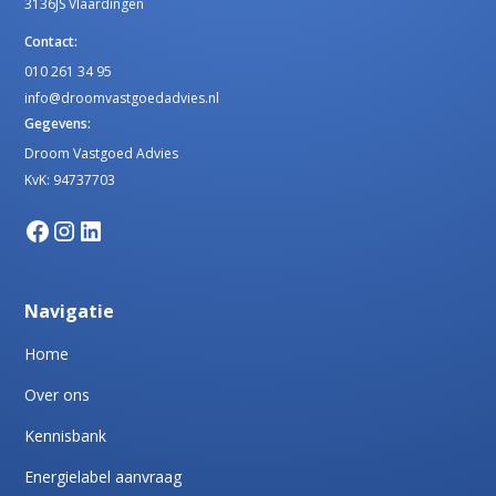
3136JS Vlaardingen
Contact:
010 261 34 95
info@droomvastgoedadvies.nl
Gegevens:
Droom Vastgoed Advies
KvK: 94737703
Navigatie
Home
Over ons
Kennisbank
Energielabel aanvraag